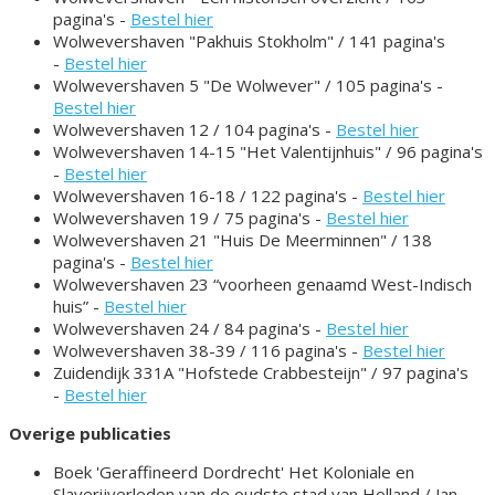
pagina's -
Bestel hier
Wolwevershaven "Pakhuis Stokholm" / 141 pagina's
-
Bestel hier
Wolwevershaven 5 "De Wolwever" / 105 pagina's -
Bestel hier
Wolwevershaven 12 / 104 pagina's -
Bestel hier
Wolwevershaven 14-15 "Het Valentijnhuis" / 96 pagina's
-
Bestel hier
Wolwevershaven 16-18 / 122 pagina's -
Bestel hier
Wolwevershaven 19 / 75 pagina's -
Bestel hier
Wolwevershaven 21 "Huis De Meerminnen" / 138
pagina's -
Bestel hier
Wolwevershaven 23 “voorheen genaamd West-Indisch
huis” -
Bestel hier
Wolwevershaven 24 / 84 pagina's -
Bestel hier
Wolwevershaven 38-39 / 116 pagina's -
Bestel hier
Zuidendijk 331A "Hofstede Crabbesteijn" / 97 pagina's
-
Bestel hier
Overige publicaties
Boek 'Geraffineerd Dordrecht' Het Koloniale en
Slaverijverleden van de oudste stad van Holland / Jan