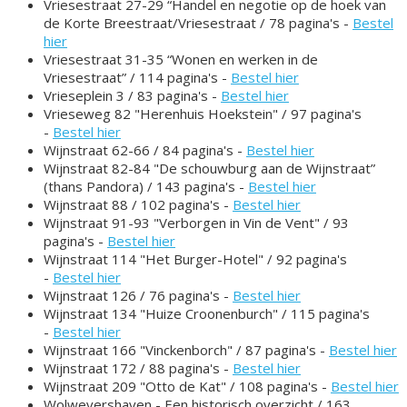
Vriesestraat 27-29 “Handel en negotie op de hoek van
de Korte Breestraat/Vriesestraat / 78 pagina's -
Bestel
hier
Vriesestraat 31-35 “Wonen en werken in de
Vriesestraat” / 114 pagina's -
Bestel hier
Vrieseplein 3 / 83 pagina's -
Bestel hier
Vrieseweg 82 "Herenhuis Hoekstein" / 97 pagina's
-
Bestel hier
Wijnstraat 62-66 / 84 pagina's -
Bestel hier
Wijnstraat 82-84 "De schouwburg aan de Wijnstraat”
(thans Pandora) / 143 pagina's -
Bestel hier
Wijnstraat 88 / 102 pagina's -
Bestel hier
Wijnstraat 91-93 "Verborgen in Vin de Vent" / 93
pagina's -
Bestel hier
Wijnstraat 114 "Het Burger-Hotel" / 92 pagina's
-
Bestel hier
Wijnstraat 126 / 76 pagina's -
Bestel hier
Wijnstraat 134 "Huize Croonenburch" / 115 pagina's
-
Bestel hier
Wijnstraat 166 "Vinckenborch" / 87 pagina's -
Bestel hier
Wijnstraat 172 / 88 pagina's -
Bestel hier
Wijnstraat 209 "Otto de Kat" / 108 pagina's -
Bestel hier
Wolwevershaven - Een historisch overzicht / 163