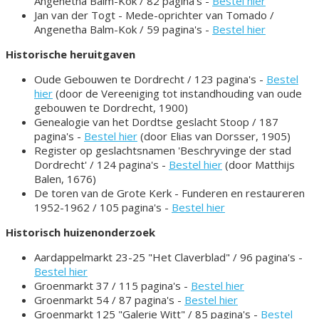
Angenetha Balm-Kok / 82 pagina's -
Bestel hier
Jan van der Togt - Mede-oprichter van Tomado /
Angenetha Balm-Kok / 59 pagina's -
Bestel hier
Historische heruitgaven
Oude Gebouwen te Dordrecht / 123 pagina's -
Bestel
hier
(door de Vereeniging tot instandhouding van oude
gebouwen te Dordrecht, 1900)
Genealogie van het Dordtse geslacht Stoop / 187
pagina's -
Bestel hier
(door Elias van Dorsser, 1905)
Register op geslachtsnamen 'Beschryvinge der stad
Dordrecht' / 124 pagina's -
Bestel hier
(door Matthijs
Balen, 1676)
De toren van de Grote Kerk - Funderen en restaureren
1952-1962 / 105 pagina's -
Bestel hier
Historisch huizenonderzoek
Aardappelmarkt 23-25 "Het Claverblad" / 96 pagina's -
Bestel hier
Groenmarkt 37 / 115 pagina's -
Bestel hier
Groenmarkt 54 / 87 pagina's -
Bestel hier
Groenmarkt 125 "Galerie Witt" / 85 pagina's -
Bestel