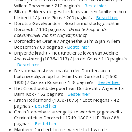
Willem Boezeman / 212 pagina's -
Bestel hier
Blik op Bekkers: de geschiedenis van een familie en hun
blikbedrijf / Jan de Geus / 200 pagina's -
Bestel hier
Dordtse Gevelwanden - Beschermd stadsgezicht in
Dordrecht / 130 pagina's -
Direct te koop in de
boekenwinkel van het Augustijnenhof
Dordrecht en Oranje / Angenetha Balm & Jan-Willem
Boezeman / 89 pagina's -
Bestel hier
Drijvende kracht - Het turbulente leven van Adeline
Ahaus-Antonij (1836-1913) / Jan de Geus / 113 pagina's
-
Bestel hier
De voornaamste vermaaken der Dordtenaaren -
buitenverblijven op het Eiland van Dordrecht (1600-
1832) / Cas van Rossum / 148 pagina's -
Bestel hier
Het Groothoofd, de poort van Dordrecht / Angenetha
Balm-Kok / 152 pagina's -
Bestel hier
Kraan Rodermond (1338-1875) / Loet Megens / 42
pagina's -
Bestel hier
Om in ’t openbaar strengelijk te worden gegeesselt -
Criminaliteit in Dordrecht 1749-1800 / J.J.E. Blok / 88
pagina's -
Bestel hier
Maritiem Dordrecht in de tweede helft van de