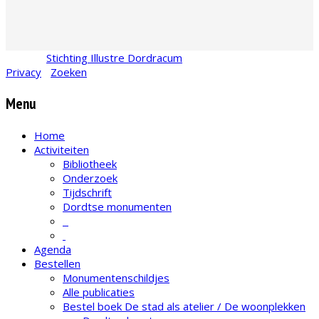
© 2026
Stichting Illustre Dordracum
•
KvK
24467831
Privacy
•
Zoeken
Menu
Home
Activiteiten
Bibliotheek
Onderzoek
Tijdschrift
Dordtse monumenten
Agenda
Bestellen
Monumentenschildjes
Alle publicaties
Bestel boek De stad als atelier / De woonplekken